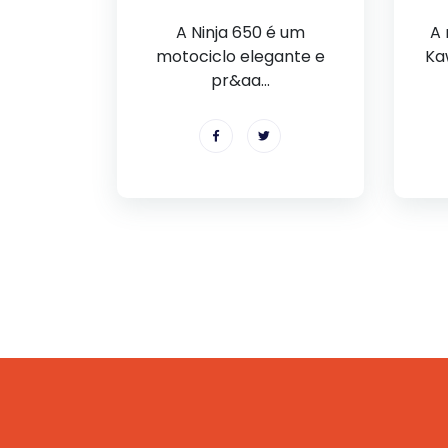
A Ninja 650 é um
A 
motociclo elegante e
Ka
pr&aa...