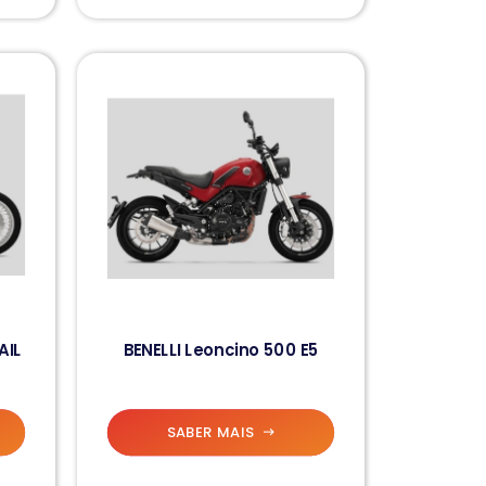
AIL
BENELLI Leoncino 500 E5
SABER MAIS