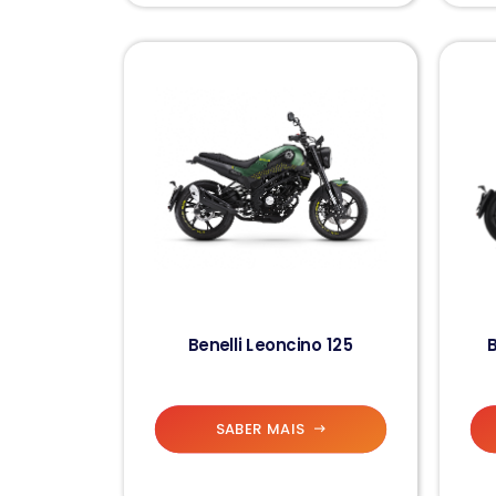
Benelli Leoncino 125
B
SABER MAIS