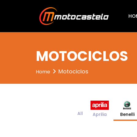
entrou 3
HO
MOTOCICLOS
Motociclos
Home
All
Benelli
Aprilia