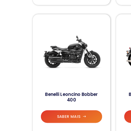
Benelli Leoncino Bobber
B
400
SABER MAIS